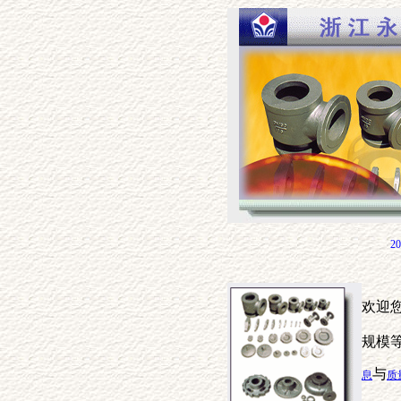
2
欢迎
规模等
与
息
质